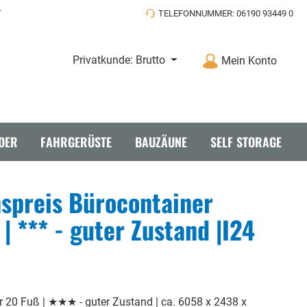
T
TELEFONNUMMER: 06190 93449 0
Privatkunde: Brutto
Mein Konto
DER
FAHRGERÜSTE
BAUZÄUNE
SELF STORAGE
spreis Bürocontainer
| *** - guter Zustand |I24
täbe
r 20 Fuß | ★★★ - guter Zustand | ca. 6058 x 2438 x