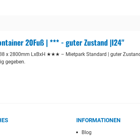
tainer 20Fuß | *** - guter Zustand |I24"
438 x 2800mm LxBxH ★★★ – Mietpark Standard | guter Zustand: 
dig gegeben.
HES
INFORMATIONEN
Blog