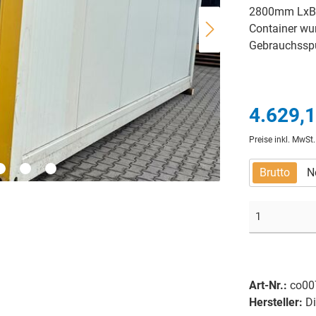
2800mm LxBx
Container wur
Gebrauchsspur
4.629,1
Preise inkl. MwSt
Brutto
N
Art-Nr.:
co00
Hersteller:
Di