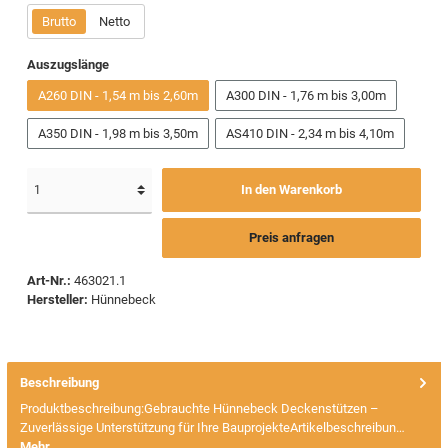
Brutto
Netto
Auszugslänge
A260 DIN - 1,54 m bis 2,60m
A300 DIN - 1,76 m bis 3,00m
A350 DIN - 1,98 m bis 3,50m
AS410 DIN - 2,34 m bis 4,10m
In den Warenkorb
Preis anfragen
Art-Nr.:
463021.1
Hersteller:
Hünnebeck
Beschreibung
Produktbeschreibung:Gebrauchte Hünnebeck Deckenstützen –
Zuverlässige Unterstützung für Ihre BauprojekteArtikelbeschreibun…
Mehr