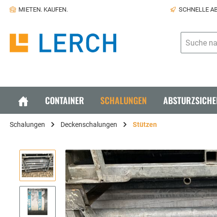
MIETEN. KAUFEN.
SCHNELLE A
CONTAINER
SCHALUNGEN
ABSTURZSICH
Schalungen
Deckenschalungen
Stützen
Aktionspreise Container
Aktionspreise Schalungen
Aktionspreise Absturzsicherungen
Container
Schalungs
Sanitärcontainer
Lagercont
Deckenschalungen
Stützen