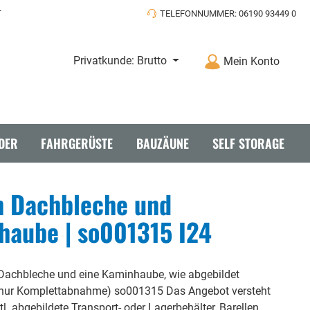
T
TELEFONNUMMER: 06190 93449 0
Privatkunde: Brutto
Mein Konto
DER
FAHRGERÜSTE
BAUZÄUNE
SELF STORAGE
n Dachbleche und
haube | so001315 I24
täbe
Dachbleche und eine Kaminhaube, wie abgebildet
(nur Komplettabnahme) so001315 Das Angebot versteht
l. abgebildete Transport- oder Lagerbehälter, Barellen,