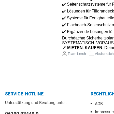
✔️
Seitenschutzsysteme für
✔️
Lösungen für Filigrandecke
✔️
Systeme für Fertigbautei
✔️
Flachdach-Seitenschutz m
✔️
Ergänzende Lösungen für
Durchdachte Sicherheitsplanu
SYSTEMATISCH. VORAU
📍
MIETEN. KAUFEN.
Deine
Team Lerch
Absturzsic
SERVICE-HOTLINE
RECHTLIC
Unterstützung und Beratung unter:
AGB
Impressu
06190 93449 0