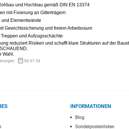
 Rohbau und Hochbau gemäß DIN EN 13374
n mit Fixierung an Gitterträgern
le und Elementwände
it Gewichtssicherung und freiem Arbeitsraum
 Treppen und Aufzugsschächte
ng reduziert Risiken und schafft klare Strukturen auf der Baus
SSCHAUEND.
 Wahl.
herungen
06.07.26
HES
INFORMATIONEN
Blog
m
Sonderpostenlisten