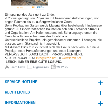
Ein spannendes Jahr geht zu Ende.
2025 war geprägt von Projekten mit besonderen Anforderungen, von
engen Räumen bis zu außergewöhnlichen Orten.
Beim Poolbau im Garten wurde Material über bestehende Hindernisse
geführt.
Auf innerstädtischen Baustellen schufen Container Struktur
und Organisation.
Am Hafen entstand mit Schalungssystemen die
Grundlage für ein schwimmendes Bootshaus.
Unterschiedliche Projekte, ein gemeinsamer Anspruch. Lösungen, die
passen, wenn Standard nicht ausreicht.
Mit diesem Blick zurück richtet sich der Fokus nach vorn.
Auf neue
Projekte, neue Herausforderungen und neue Lösungen.
VERLÄSSLICH. DURCHDACHT. PRAXISORIENTIERT.
📞
06190 93449 0 |
📧
info@lerch.net
|
🌐
www.lerch.net
LERCH. IMMER EINE GUTE LÖSUNG.
Team Lerch
Allgemeines
29.12.25
SERVICE-HOTLINE
RECHTLICHES
INFORMATIONEN