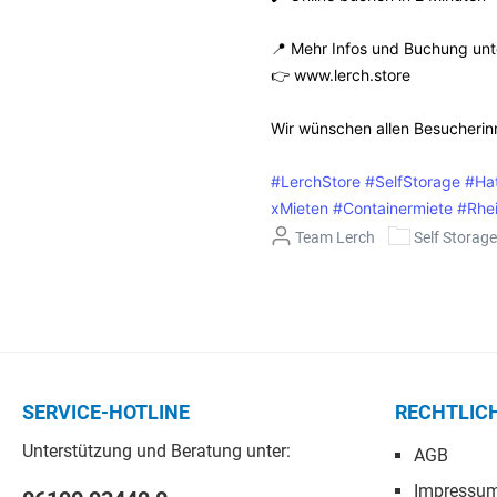
📍 Mehr Infos und Buchung unt
👉 www.lerch.store
Wir wünschen allen Besucherin
#LerchStore
#SelfStorage
#Hat
xMieten
#Containermiete
#Rhe
Team Lerch
Self Storag
SERVICE-HOTLINE
RECHTLIC
Unterstützung und Beratung unter:
AGB
Impressu