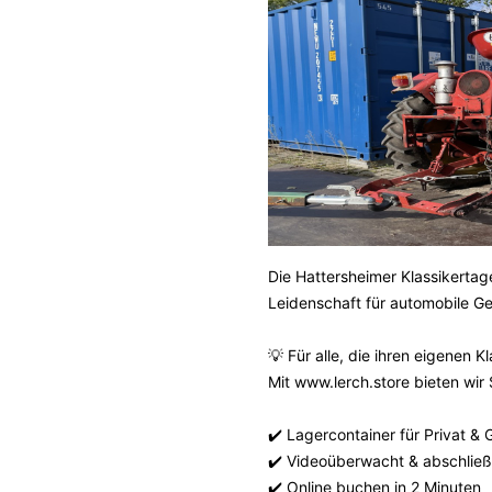
Holzträger
Schaltafeln
Die Hattersheimer Klassikerta
Leidenschaft für automobile Ges
💡 Für alle, die ihren eigenen
Mit www.lerch.store bieten wir S
✔️ Lagercontainer für Privat &
✔️ Videoüberwacht & abschlie
✔️ Online buchen in 2 Minuten