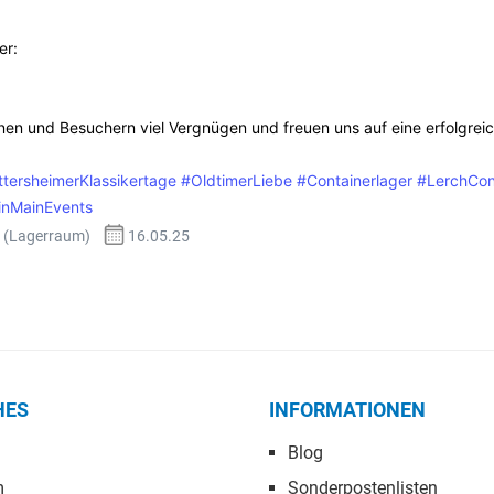
er:
nen und Besuchern viel Vergnügen und freuen uns auf eine erfolgrei
tersheimerKlassikertage
#OldtimerLiebe
#Containerlager
#LerchCon
inMainEvents
e (Lagerraum)
16.05.25
HES
INFORMATIONEN
Blog
m
Sonderpostenlisten