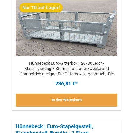
Nur 10 auf Lager!
Hünnebeck Euro-Gitterbox 120/80Lerch-
Klassifizierung:3 Sterne - für Lagerzwecke und
Kranbetrieb geeignetDie Gitterbox ist gebraucht.Die
Funktionalität ist vollständig gegebenDas Verheben
236,81 €*
mittels Kran o.ä. ist möglichStückpreis
In den Warenkorb
Hünnebeck | Euro-Stapelgestell,
Stapelgestell, Barelle - 1 Stern