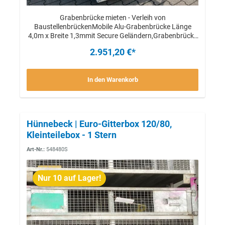
Grabenbrücke mieten - Verleih von
BaustellenbrückenMobile Alu-Grabenbrücke Länge
4,0m x Breite 1,3mmit Secure Geländern,Grabenbrücke
aus Alu. Länge 4.0 m,Breite 1.3 m, mit Alu-Tränenblech
2.951,20 €*
4/5mmSeitengeländer aus Stahl verz. mit rotreflkt.
Streifen. Bordbretter aus Alu,Stahl-
Unterkonstruktion,Gestell mit Kranhaken,Tragfähigkeit
In den Warenkorb
200kg/m².Für optimalen Zugang und Trittsicherheit
über kleinere Gräben. Variabel einsetzbar.MIETE oder
KAUF möglich!Vorabbesichtigung möglich von Mo-Fr 8-
16 UhrTransport auf Anfrage, auch Selbstabholung
möglich (Beladung an unserem Lager KOSTENLOS)
Hünnebeck | Euro-Gitterbox 120/80,
Kleinteilebox - 1 Stern
Art-Nr.:
548480S
Nur 10 auf Lager!