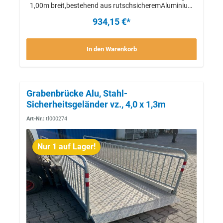
1,00m breit,bestehend aus rutschsicheremAluminium
Tränenblech mit Auffahrrampeund Bordbrett,verzinkte
934,15 €*
Stahl- Unterkonstruktion,Stahl-Seitengeländer
umlegbar, verzinktFür optimalen Zugang und
Trittsicherheit über kleinere Gräben. Variabel
In den Warenkorb
einsetzbar.MIETE oder KAUF
möglich!Vorabbesichtigung möglich von Mo-Fr 8-16
UhrTransport auf Anfrage, auch Selbstabholung
möglich (Beladung an unserem Lager KOSTENLOS)
Grabenbrücke Alu, Stahl-
Sicherheitsgeländer vz., 4,0 x 1,3m
Art-Nr.:
tl000274
Nur 1 auf Lager!