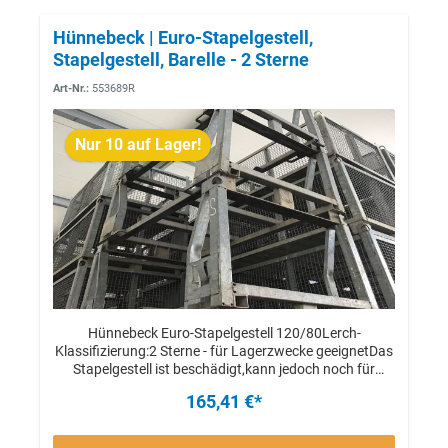
Hünnebeck | Euro-Stapelgestell,
Stapelgestell, Barelle - 2 Sterne
Art-Nr.:
553689R
Nur 10 auf Lager!
Hünnebeck Euro-Stapelgestell 120/80Lerch-
Klassifizierung:2 Sterne - für Lagerzwecke geeignetDas
Stapelgestell ist beschädigt,kann jedoch noch für
Lagerzwecke eingesetzt werden.Das Verheben mittels
165,41 €*
Kran o.ä. ist nicht mehr möglich.Stückpreis