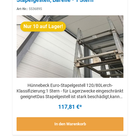
Art-Nr.:
553689S
Nur 10 auf Lager!
Hünnebeck Euro-Stapelgestell 120/80Lerch-
Klassifizierung:1 Stern - für Lagerzwecke eingeschränkt
geeignetDas Stapelgestell ist stark beschädigt,kann
jedoch noch eingeschränkt für Lagerzwecke eingesetzt
117,81 €*
werden.Das Verheben mittels Kran o.ä. ist nicht mehr
möglich.BeispielbildStückpreis
In den Warenkorb