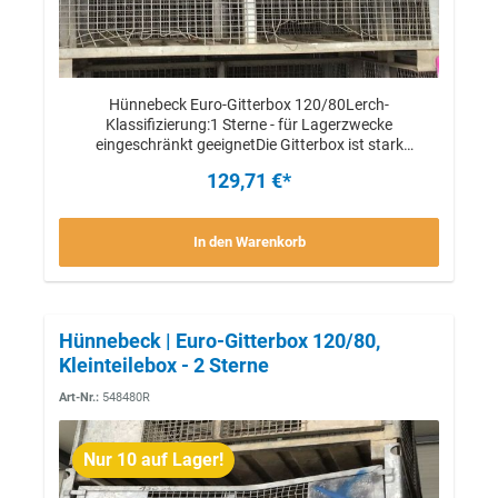
Hünnebeck Euro-Gitterbox 120/80Lerch-
Klassifizierung:1 Sterne - für Lagerzwecke
eingeschränkt geeignetDie Gitterbox ist stark
beschädigt,kann jedoch noch eingeschränkt für
129,71 €*
Lagerzwecke eingesetzt werden.Das Verheben mittels
Kran o.ä. ist nicht mehr möglich.Stückpreis
In den Warenkorb
Hünnebeck | Euro-Gitterbox 120/80,
Kleinteilebox - 2 Sterne
Art-Nr.:
548480R
Nur 10 auf Lager!