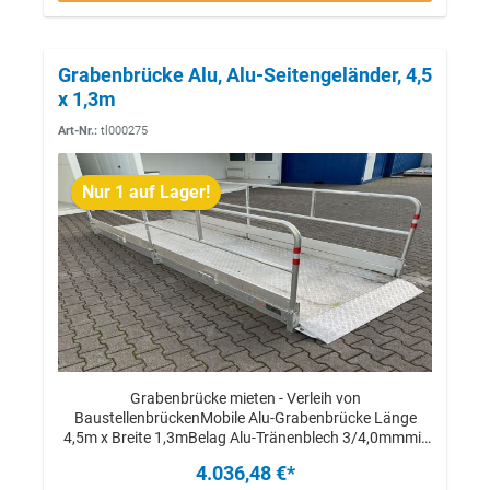
Grabenbrücke Alu, Alu-Seitengeländer, 4,5
x 1,3m
Art-Nr.:
tl000275
Nur 1 auf Lager!
Grabenbrücke mieten - Verleih von
BaustellenbrückenMobile Alu-Grabenbrücke Länge
4,5m x Breite 1,3mBelag Alu-Tränenblech 3/4,0mmmit
Auffahrrampen, Alu-Bordbrettern, rot reflkt. Streifen
4.036,48 €*
undumlegbaren Alu-Seitengeländern, beidseitig