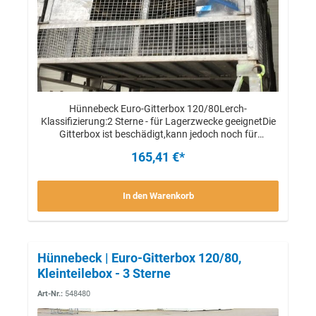
Hünnebeck Euro-Gitterbox 120/80Lerch-
Klassifizierung:2 Sterne - für Lagerzwecke geeignetDie
Gitterbox ist beschädigt,kann jedoch noch für
Lagerzwecke eingesetzt werden.Das Verheben mittels
165,41 €*
Kran o.ä. ist nicht mehr möglich.Stückpreis
In den Warenkorb
Hünnebeck | Euro-Gitterbox 120/80,
Kleinteilebox - 3 Sterne
Art-Nr.:
548480